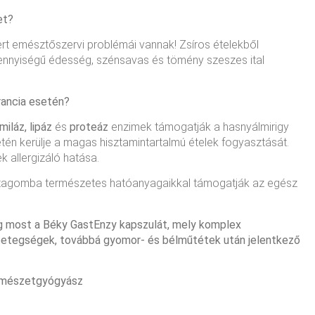
et?
rt emésztőszervi problémái vannak! Zsíros ételekből
ennyiségű édesség, szénsavas és tömény szeszes ital
rancia esetén?
miláz,
lipáz
és
proteáz
enzimek támogatják a hasnyálmirigy
tén kerülje a magas hisztamintartalmú ételek fogyasztását.
k allergizáló hatása.
intagomba természetes hatóanyagaikkal támogatják az egész
eg most a Béky GastEnzy kapszulát, mely komplex
pebetegségek, továbbá gyomor- és bélműtétek után jelentkező
természetgyógyász