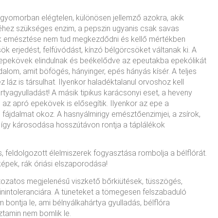
 gyomorban elégtelen, különösen jellemző azokra, akik
hez szükséges enzim, a pepszin ugyanis csak savas
ék emésztése nem tud megkezdődni és kellő mértékben
 erjedést, felfúvódást, kínzó bélgörcsöket váltanak ki. A
ó epekövek elindulnak és beékelődve az epeutakba epekólikát
dalom, amit böfögés, hányinger, epés hányás kísér. A teljes
láz is társulhat. Ilyenkor haladéktalanul orvoshoz kell
ártyagyulladást! A másik tipikus karácsonyi eset, a heveny
 az apró epekövek is elősegítik. Ilyenkor az epe a
 fájdalmat okoz. A hasnyálmirigy emésztőenzimjei, a zsírok,
, így károsodása hosszútávon rontja a táplálékok
, feldolgozott élelmiszerek fogyasztása rombolja a bélflórát.
pek, rák óriási elszaporodása!
tozatos megjelenésű viszkető bőrkiütések, tüsszögés,
nintoleranciára. A tüneteket a tömegesen felszabaduló
bontja le, ami bélnyálkahártya gyulladás, bélflóra
tamin nem bomlik le.