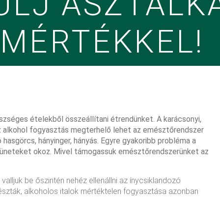
ÜLJ ASZTALK
 MÉRTÉKKEL!
zséges ételekből összeállítani étrendünket. A karácsonyi,
 az alkohol fogyasztás megterhelő lehet az emésztőrendszer
 hasgörcs, hányinger, hányás. Egyre gyakoribb probléma a
en tüneteket okoz. Mivel támogassuk emésztőrendszerünket az
alljuk be őszintén nehéz ellenállni az ínycsiklandozó
 tészták, alkoholos italok mértéktelen fogyasztása azonban