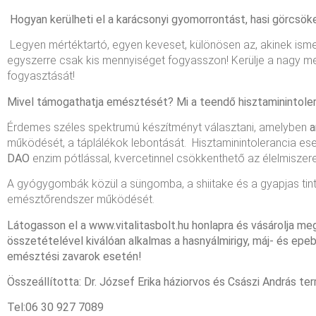
Hogyan kerülheti el a karácsonyi gyomorrontást, hasi görcsök
Legyen mértéktartó, egyen keveset, különösen az, akinek isme
egyszerre csak kis mennyiséget fogyasszon! Kerülje a nagy m
fogyasztását!
Mivel támogathatja emésztését? Mi a teendő hisztaminintole
Érdemes széles spektrumú készítményt választani, amelyben
a
működését, a táplálékok lebontását. Hisztaminintolerancia ese
DAO
enzim pótlással, kvercetinnel csökkenthető az élelmiszere
A gyógygombák közül a süngomba, a shiitake és a gyapjas t
emésztőrendszer működését.
Látogasson el a www.vitalitasbolt.hu honlapra és vásárolja m
összetételével kiválóan alkalmas a hasnyálmirigy, máj- és e
emésztési zavarok esetén!
Összeállította: Dr. József Erika háziorvos és Császi András 
Tel:06 30 927 7089