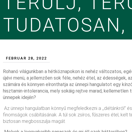
TERÜLJ, TER
TUDATOSAN,
FEBRUAR 28, 2022
Rohanó világunkban a hétköznapokon is nehéz változatos, egés
újévi menü, a jellemzően sok féle, nehéz étel, az édességek,
számára és könnyen elronthatja az ünnepi hangulatot egy kínzó
hisztamin-intolerancia, mely sokáig rejtve marad, kellemetl
ünnepek idején?
Az ünnepi hangulatban könnyű megfeledkezni a ,,diétánkról” és v
finomságok csábításának. A túl sok zsíros, fűszeres étel, kelt
biztosan megbosszulja magát.
Melyek a leggyakoribb panaszok és mi áll ezek hátterében?