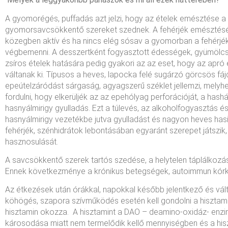
A gyomorégés, puffadás azt jelzi, hogy az ételek emésztése a
gyomorsavcsökkentő szereket szednek. A fehérjék emésztésé
közegben aktív és ha nincs elég sósav a gyomorban a fehérj
végbemenni. A desszertként fogyasztott édességek, gyümölcsök
zsíros ételek hatására pedig gyakori az az eset, hogy az apr
váltanak ki. Típusos a heves, lapocka felé sugárzó görcsös fáj
epeútelzáródást sárgaság, agyagszerű széklet jellemzi, melyhez 
fordulni, hogy elkerüljék az az epehólyag perforációját, a hash
hasnyálmirigy gyulladás. Ezt a túlevés, az alkoholfogyasztás és
hasnyálmirigy vezetékbe jutva gyulladást és nagyon heves hasi
fehérjék, szénhidrátok lebontásában egyaránt szerepet játszik
hasznosulását.
A savcsökkentő szerek tartós szedése, a helytelen táplálkozás
Ennek következménye a krónikus betegségek, autoimmun kórké
Az étkezések után órákkal, napokkal később jelentkező és vál
köhögés, szapora szívműködés esetén kell gondolni a hisztami
hisztamin okozza. A hisztamint a DAO – deamino-oxidáz- enzim 
károsodása miatt nem termelődik kellő mennyiségben és a hisz