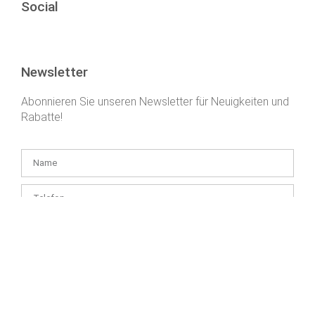
Social
Newsletter
Abonnieren Sie unseren Newsletter für Neuigkeiten und
Rabatte!
Ich habe die
die Informationen zur Datenverwaltung
verstanden
und bin damit einverstanden, dass Health and Youth Kft. einen
Newsletter an die von mir angegebene E-Mail-Adresse sendet – bis
zum Widerruf meiner Einwilligung.