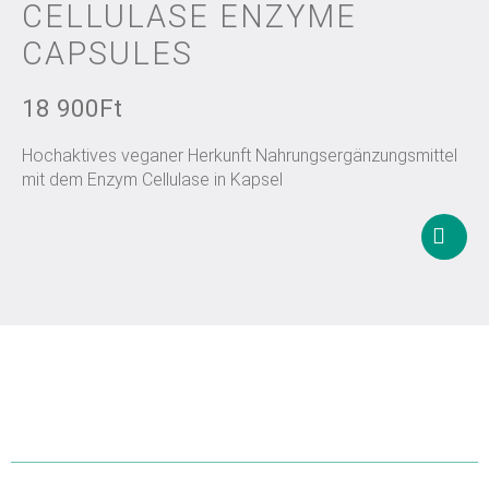
CELLULASE ENZYME
CAPSULES
18 900
Ft
Hochaktives veganer Herkunft Nahrungsergänzungsmittel
mit dem Enzym Cellulase in Kapsel
In
den
Waren