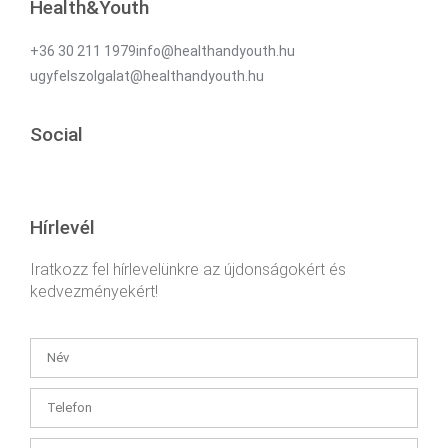
Health&Youth
+36 30 211 1979info@healthandyouth.hu
ugyfelszolgalat@healthandyouth.hu
Social
Hírlevél
Iratkozz fel hírlevelünkre az újdonságokért és
kedvezményekért!