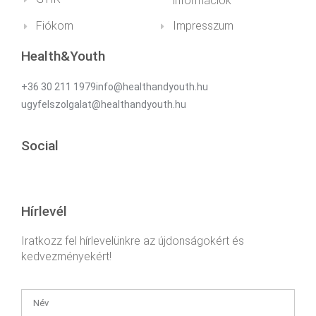
információk
Fiókom
Impresszum
Health&Youth
+36 30 211 1979info@healthandyouth.hu
ugyfelszolgalat@healthandyouth.hu
Social
Hírlevél
Iratkozz fel hírlevelünkre az újdonságokért és
kedvezményekért!