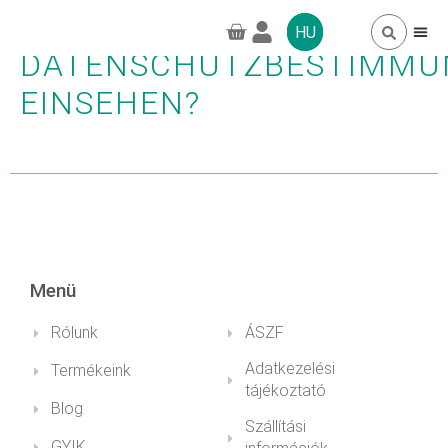
WO KANN ICH DIE
HU
DATENSCHUTZBESTIMMU
EINSEHEN?
TAGSÁGOK, 
GYAKORI 
GREENPRO CB
Menü
Rólunk
ÁSZF
Adatkezelési
Termékeink
tájékoztató
Blog
Szállítási
GYIK