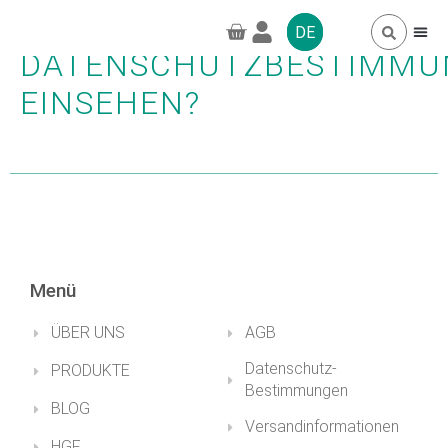
WO KANN ICH DIE
DE
DATENSCHUTZBESTIMMU
EINSEHEN?
HÄUFIG GESTELL
GREENPRO CBD
Menü
ÜBER UNS
AGB
Datenschutz-
PRODUKTE
Bestimmungen
BLOG
Versandinformationen
HGF