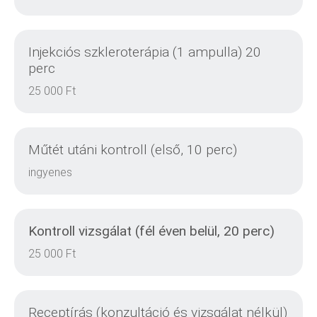
Injekciós szkleroterápia (1 ampulla) 20
DETAILS
perc
25 000 Ft
DETAILS
Műtét utáni kontroll (első, 10 perc)
ingyenes
Kontroll vizsgálat (fél éven belül, 20 perc)
DETAILS
25 000 Ft
Receptírás (konzultáció és vizsgálat nélkül)
DETAILS