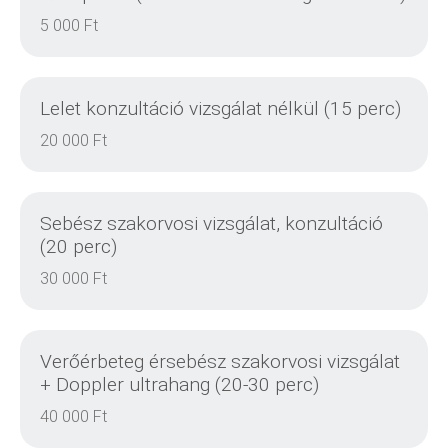
5 000 Ft
Lelet konzultáció vizsgálat nélkül (15 perc)
DETAILS
20 000 Ft
Sebész szakorvosi vizsgálat, konzultáció
(20 perc)
DETAILS
30 000 Ft
Verőérbeteg érsebész szakorvosi vizsgálat
DETAILS
+ Doppler ultrahang (20-30 perc)
40 000 Ft