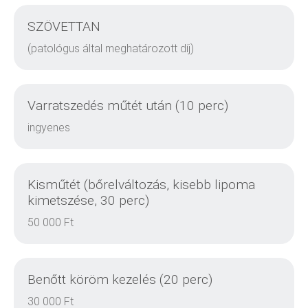
DETAILS
SZÖVETTAN
(patológus által meghatározott díj)
DETAILS
Varratszedés műtét után (10 perc)
ingyenes
Kisműtét (bőrelváltozás, kisebb lipoma
DETAILS
kimetszése, 30 perc)
50 000 Ft
Benőtt köröm kezelés (20 perc)
DETAILS
30 000 Ft