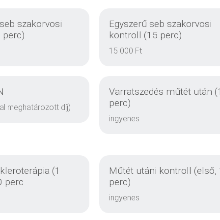
 seb szakorvosi
Egyszerű seb szakorvosi
0 perc)
kontroll (15 perc)
15 000 Ft
N
Varratszedés műtét után (
perc)
al meghatározott díj)
ingyenes
DETAILS
DETAILS
zkleroterápia (1
Műtét utáni kontroll (első,
0 perc
perc)
ingyenes
DETAILS
DETAILS