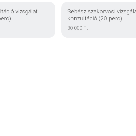
ltáció vizsgálat
Sebész szakorvosi vizsgála
perc)
konzultáció (20 perc)
30 000 Ft
DETAILS
DETAILS
DETAILS
DETAILS