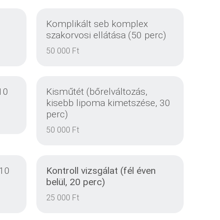
Komplikált seb komplex
szakorvosi ellátása (50 perc)
50 000 Ft
10
Kisműtét (bőrelváltozás,
kisebb lipoma kimetszése, 30
perc)
50 000 Ft
DETAILS
 10
Kontroll vizsgálat (fél éven
belül, 20 perc)
25 000 Ft
DETAILS