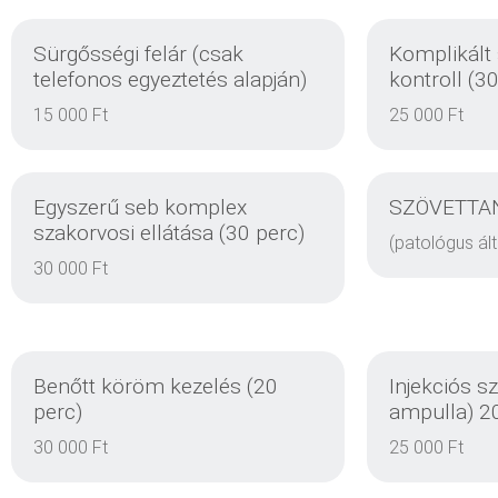
Sürgősségi felár (csak
Komplikált
telefonos egyeztetés alapján)
kontroll (3
15 000 Ft
25 000 Ft
Egyszerű seb komplex
SZÖVETTA
szakorvosi ellátása (30 perc)
(patológus ált
30 000 Ft
DETAILS
Benőtt köröm kezelés (20
Injekciós s
perc)
ampulla) 2
30 000 Ft
25 000 Ft
DETAILS