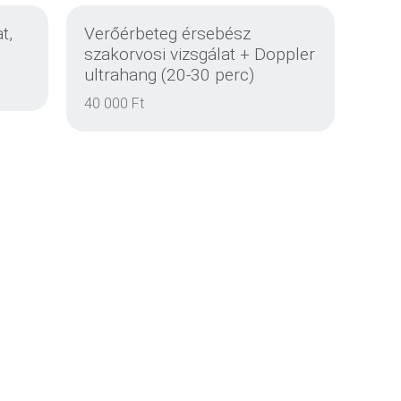
t,
Verőérbeteg érsebész
szakorvosi vizsgálat + Doppler
ultrahang (20-30 perc)
40 000 Ft
DETAILS
DETAILS