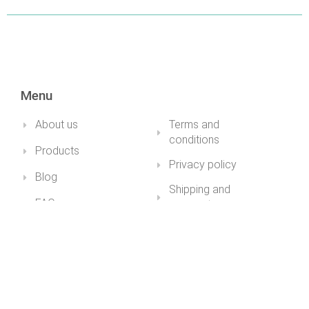
DETAILS
Menu
About us
Terms and
conditions
Products
Privacy policy
Blog
Shipping and
FAQ
payment
My account
Impressum
Health&Youth
+36 30 211 1979info@healthandyouth.hu
ugyfelszolgalat@healthandyouth.hu