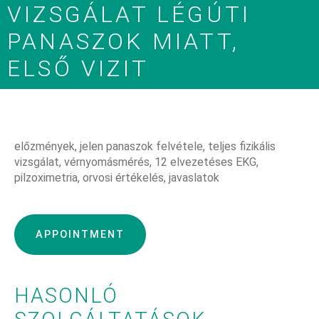
VIZSGÁLAT LÉGÚTI
PANASZOK MIATT,
ELSŐ VIZIT
előzmények, jelen panaszok felvétele, teljes fizikális
vizsgálat, vérnyomásmérés, 12 elvezetéses EKG,
pilzoximetria, orvosi értékelés, javaslatok
APPOINTMENT
HASONLÓ