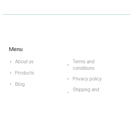
DETAILS
Menu
About us
Terms and
conditions
Products
Privacy policy
Blog
Shipping and
FAQ
payment
My account
Impressum
Health&Youth
+36 30 211 1979info@healthandyouth.hu