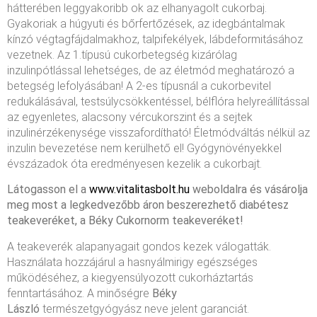
hátterében leggyakoribb ok az elhanyagolt cukorbaj.
Gyakoriak a húgyuti és bőrfertőzések, az idegbántalmak
kínzó végtagfájdalmakhoz, talpifekélyek, lábdeformitásához
vezetnek. Az 1.típusú cukorbetegség kizárólag
inzulinpótlással lehetséges, de az életmód meghatározó a
betegség lefolyásában! A 2-es típusnál a cukorbevitel
redukálásával, testsúlycsökkentéssel, bélflóra helyreállítással
az egyenletes, alacsony vércukorszint és a sejtek
inzulinérzékenysége visszafordítható! Életmódváltás nélkül az
inzulin bevezetése nem kerülhető el! Gyógynövényekkel
évszázadok óta eredményesen kezelik a cukorbajt.
Látogasson el a
www.vitalitasbolt.hu
weboldalra és vásárolja
meg most a legkedvezőbb áron beszerezhető
diabétesz
teakeveréket, a Béky Cukornorm
teakeveréket!
A teakeverék alapanyagait gondos kezek válogatták.
Használata hozzájárul a hasnyálmirigy egészséges
működéséhez, a kiegyensúlyozott cukorháztartás
fenntartásához. A minőségre
Béky
László
természetgyógyász neve jelent garanciát.