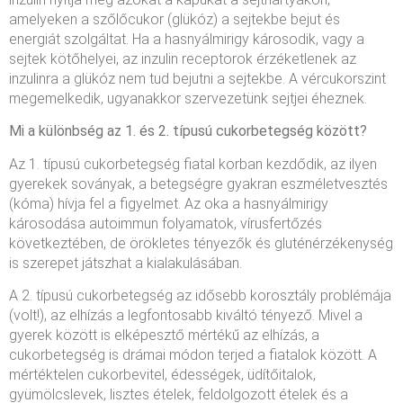
amelyeken a szőlőcukor (glükóz) a sejtekbe bejut és
energiát szolgáltat. Ha a hasnyálmirigy károsodik, vagy a
sejtek kötőhelyei, az inzulin receptorok érzéketlenek az
inzulinra a glükóz nem tud bejutni a sejtekbe. A vércukorszint
megemelkedik, ugyanakkor szervezetünk sejtjei éheznek.
Mi a különbség az 1. és 2. típusú cukorbetegség között?
Az 1. típusú cukorbetegség fiatal korban kezdődik, az ilyen
gyerekek soványak, a betegségre gyakran eszméletvesztés
(kóma) hívja fel a figyelmet. Az oka a hasnyálmirigy
károsodása autoimmun folyamatok, vírusfertőzés
következtében, de örökletes tényezők és gluténérzékenység
is szerepet játszhat a kialakulásában.
A 2. típusú cukorbetegség az idősebb korosztály problémája
(volt!), az elhízás a legfontosabb kiváltó tényező. Mivel a
gyerek között is elképesztő mértékű az elhízás, a
cukorbetegség is drámai módon terjed a fiatalok között. A
mértéktelen cukorbevitel, édességek, üdítőitalok,
gyümölcslevek, lisztes ételek, feldolgozott ételek és a