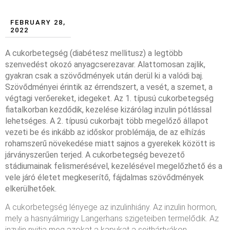
FEBRUARY 28,
2022
A cukorbetegség (diabétesz mellitusz) a legtöbb
szenvedést okozó anyagcserezavar. Alattomosan zajlik,
gyakran csak a szövődmények után derül ki a valódi baj.
Szövődményei érintik az érrendszert, a vesét, a szemet, a
végtagi verőereket, idegeket. Az 1. típusú cukorbetegség
fiatalkorban kezdődik, kezelése kizárólag inzulin pótlással
lehetséges. A 2. típusú cukorbajt több megelőző állapot
vezeti be és inkább az időskor problémája, de az elhízás
rohamszerű növekedése miatt sajnos a gyerekek között is
járványszerűen terjed. A cukorbetegség bevezető
stádiumainak felismerésével, kezelésével megelőzhető és a
vele járó életet megkeserítő, fájdalmas szövődmények
elkerülhetőek.
A cukorbetegség lényege az inzulinhiány. Az inzulin hormon,
mely a hasnyálmirigy Langerhans szigeteiben termelődik. Az
inzulin nyitja meg azokat a kapukat a sejthártyákon,