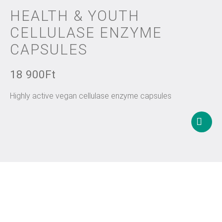
HEALTH & YOUTH
CELLULASE ENZYME
CAPSULES
18 900
Ft
Highly active vegan cellulase enzyme capsules
Add
to
basket