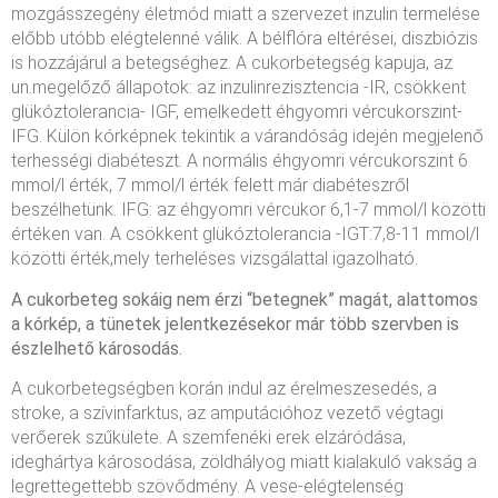
mozgásszegény életmód miatt a szervezet inzulin termelése
előbb utóbb elégtelenné válik. A bélflóra eltérései, diszbiózis
is hozzájárul a betegséghez. A cukorbetegség kapuja, az
un.megelőző állapotok: az inzulinrezisztencia -IR, csökkent
glükóztolerancia- IGF, emelkedett éhgyomri vércukorszint-
IFG. Külön kórképnek tekintik a várandóság idején megjelenő
terhességi diabéteszt. A normális éhgyomri vércukorszint 6
mmol/l érték, 7 mmol/l érték felett már diabéteszről
beszélhetünk. IFG: az éhgyomri vércukor 6,1-7 mmol/l közötti
értéken van. A csökkent glükóztolerancia -IGT:7,8-11 mmol/l
közötti érték,mely terheléses vizsgálattal igazolható.
A cukorbeteg sokáig nem érzi “betegnek” magát, alattomos
a kórkép, a tünetek jelentkezésekor már több szervben is
észlelhető károsodás.
A cukorbetegségben korán indul az érelmeszesedés, a
stroke, a szívinfarktus, az amputációhoz vezető végtagi
verőerek szűkülete. A szemfenéki erek elzáródása,
ideghártya károsodása, zöldhályog miatt kialakuló vakság a
legrettegettebb szövődmény. A vese-elégtelenség