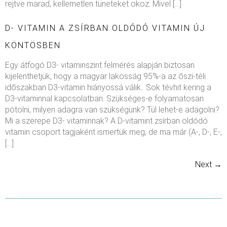
rejtve marad, kellemetlen tüneteket okoz. Mivel […]
D- VITAMIN A ZSÍRBAN OLDÓDÓ VITAMIN ÚJ
KÖNTÖSBEN
Egy átfogó D3- vitaminszint felmérés alapján biztosan
kijelenthetjük, hogy a magyar lakosság 95%-a az őszi-téli
időszakban D3-vitamin hiányossá válik.. Sok tévhit kering a
D3-vitaminnal kapcsolatban. Szükséges-e folyamatosan
pótolni, milyen adagra van szükségünk? Túl lehet-e adagolni?
Mi a szerepe D3- vitaminnak? A D-vitamint zsírban oldódó
vitamin csoport tagjaként ismertük meg, de ma már (A-, D-, E-,
[…]
Next
→