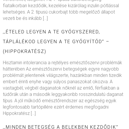
fiatalkorban kezdődik, kezelése kizárólag inzulin pótlással
lehetséges. A 2. típusú cukorbajt több megelőző állapot
vezeti be és inkább […]
,,ÉTELED LEGYEN A TE GYÓGYSZERED,
TÁPLÁLÉKOD LEGYEN A TE GYÓGYÍTÓD” –
(HIPPOKRATÉSZ)
Hisztamin intolerancia a rejtélyes emésztőszervi problémák
hátterében Az emésztőszervi betegségek egyre nagyobb
problémát jelentenek világszerte, hazánkban minden tizedik
embert érinti enyhe vagy súlyos panaszokat okozva. A
vastagbél, végbél daganatok nőknél az emlő, férfiakban a
tüdőrák után a második leggyakoribb rosszindulatú daganat
típus. A jól működő emésztőrendszer az egészség egyik
legfontosabb tartópillére ezért érdemes megfogadni
Hippokratész […]
,,MINDEN BETEGSÉG A BELEKBEN KEZDŐDIK”