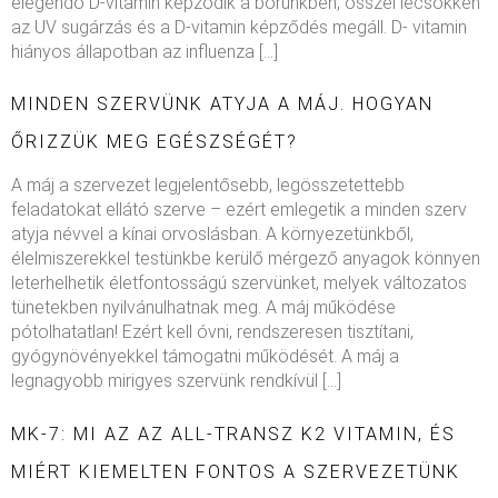
elegendő D-vitamin képződik a bőrünkben, ősszel lecsökken
az UV sugárzás és a D-vitamin képződés megáll. D- vitamin
hiányos állapotban az influenza […]
MINDEN SZERVÜNK ATYJA A MÁJ. HOGYAN
ŐRIZZÜK MEG EGÉSZSÉGÉT?
A máj a szervezet legjelentősebb, legösszetettebb
feladatokat ellátó szerve – ezért emlegetik a minden szerv
atyja névvel a kínai orvoslásban. A környezetünkből,
élelmiszerekkel testünkbe kerülő mérgező anyagok könnyen
leterhelhetik életfontosságú szervünket, melyek változatos
tünetekben nyilvánulhatnak meg. A máj működése
pótolhatatlan! Ezért kell óvni, rendszeresen tisztítani,
gyógynövényekkel támogatni működését. A máj a
legnagyobb mirigyes szervünk rendkívül […]
MK-7: MI AZ AZ ALL-TRANSZ K2 VITAMIN, ÉS
MIÉRT KIEMELTEN FONTOS A SZERVEZETÜNK