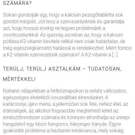
SZÁMÁRA?
Sokan gondolják úgy, hogy a kalcium pezsgőtabletta sok
gondot megold. Jót tesz a szervezetünknek és garantálja
azt, hogy hosszú évekig ne legyen problémánk a
csontozatunkkal. Az igazság azonban az, hogy a kalcium
pótlása K2-vitamin bevitele nélkül nem csak hatástalan, de
még egészségkárosító hatással is rendelkezhet. Miért fontos
a K2 vitamin szervezetünk számára? A K2-vitamin a […]
TERÜLJ, TERÜLJ ASZTALKÁM – TUDATOSAN,
MÉRTÉKKEL!
Rohanó világunkban a hétköznapokon is nehéz változatos,
egészséges ételekből összeállítani étrendünket. A
karácsonyi, újévi menü, a jellemzően sok féle, nehéz étel, az
édességek, az alkohol fogyasztás megterhelő lehet az
emésztőrendszer számára és könnyen elronthatja az ünnepi
hangulatot egy kínzó hasgörcs, hányinger, hányás. Egyre
gyakoribb probléma a hisztamin-intolerancia, mely sokáig