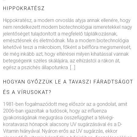
HIPPOKRATÉSZ
Hippokratész, a modern orvoslás atyja annak ellenére, hogy
nem rendelkezett modern biotechnológiai ismeretekkel nagy
jelentőséget tulajdonított a megfelelő táplálkozásnak,
emésztésnek és életmódnak. Ma a modern biotechnológia
lehetővé teszi a mikrobiom, főként a bélflóra megismerését,
de még inkább azt, hogy eltérései milyen kihatással vannak
betegségeink széles skálájára, az elhízástól a rákon át,
egész a pszichés állapotunkra. […]
HOGYAN GYŐZZÜK LE A TAVASZI FÁRADTSÁGOT
ÉS A VÍRUSOKAT?
1981-ben fogalmazódott meg először az a gondolat, amit
2006-ban igazoltak a tudósok, hogy az influenza
gyakoriságának megugrása összefügghet a télvégi-
koratavaszi hónapok alacsony UV sugárzásával és a D-
Vitamin hiányával. Nyáron erős az UV sugárzás, ekkor