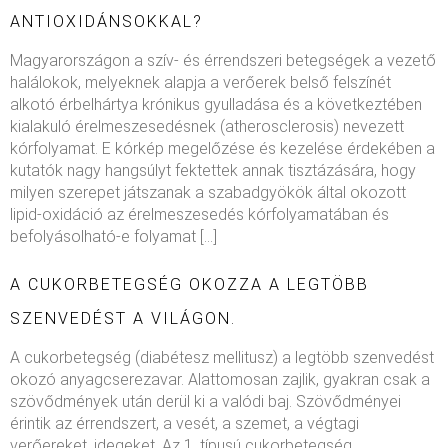
ANTIOXIDÁNSOKKAL?
Magyarországon a szív- és érrendszeri betegségek a vezető
halálokok, melyeknek alapja a verőerek belső felszínét
alkotó érbelhártya krónikus gyulladása és a következtében
kialakuló érelmeszesedésnek (atherosclerosis) nevezett
kórfolyamat. E kórkép megelőzése és kezelése érdekében a
kutatók nagy hangsúlyt fektettek annak tisztázására, hogy
milyen szerepet játszanak a szabadgyökök által okozott
lipid-oxidáció az érelmeszesedés kórfolyamatában és
befolyásolható-e folyamat […]
A CUKORBETEGSÉG OKOZZA A LEGTÖBB
SZENVEDÉST A VILÁGON.
A cukorbetegség (diabétesz mellitusz) a legtöbb szenvedést
okozó anyagcserezavar. Alattomosan zajlik, gyakran csak a
szövődmények után derül ki a valódi baj. Szövődményei
érintik az érrendszert, a vesét, a szemet, a végtagi
verőereket, idegeket. Az 1. típusú cukorbetegség