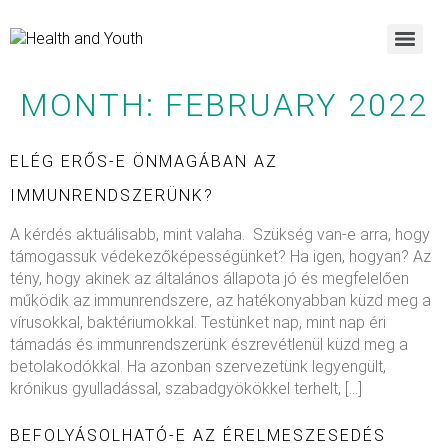
MONTH:
FEBRUARY 2022
ELÉG ERŐS-E ÖNMAGÁBAN AZ
IMMUNRENDSZERÜNK?
A kérdés aktuálisabb, mint valaha. Szükség van-e arra, hogy
támogassuk védekezőképességünket? Ha igen, hogyan? Az
tény, hogy akinek az általános állapota jó és megfelelően
működik az immunrendszere, az hatékonyabban küzd meg a
vírusokkal, baktériumokkal. Testünket nap, mint nap éri
támadás és immunrendszerünk észrevétlenül küzd meg a
betolakodókkal. Ha azonban szervezetünk legyengült,
krónikus gyulladással, szabadgyökökkel terhelt, […]
BEFOLYÁSOLHATÓ-E AZ ÉRELMESZESEDÉS