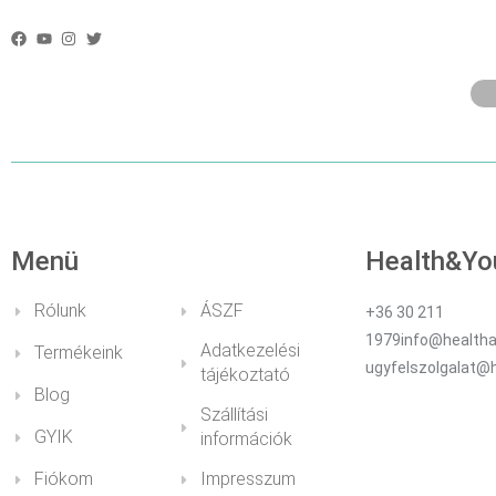
DIABETOLÓGIA
Menü
Health&Yo
Rólunk
ÁSZF
+36 30 211
1979info@healtha
Adatkezelési
Termékeink
ugyfelszolgalat@
tájékoztató
Blog
Szállítási
GYIK
információk
Fiókom
Impresszum