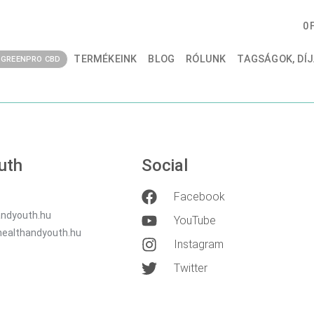
0
TERMÉKEINK
BLOG
RÓLUNK
TAGSÁGOK, DÍJ
GREENPRO CBD
uth
Social
Facebook
ndyouth.hu
YouTube
healthandyouth.hu
Instagram
Twitter