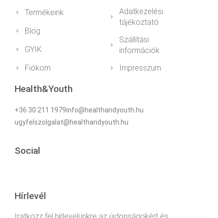
Adatkezelési
Termékeink
tájékoztató
Blog
Szállítási
GYIK
információk
Fiókom
Impresszum
Health&Youth
+36 30 211 1979info@healthandyouth.hu
ugyfelszolgalat@healthandyouth.hu
Social
Hírlevél
Iratkozz fel hírlevelünkre az újdonságokért és