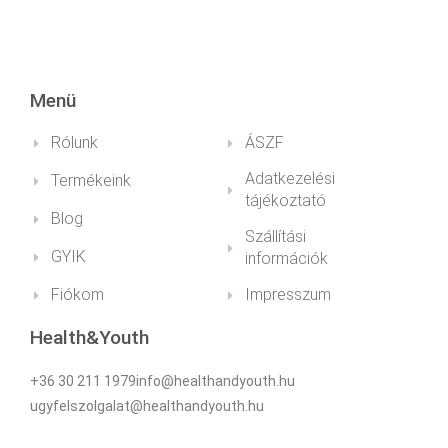
Menü
Rólunk
ÁSZF
Adatkezelési
Termékeink
tájékoztató
Blog
Szállítási
GYIK
információk
Fiókom
Impresszum
Health&Youth
+36 30 211 1979info@healthandyouth.hu
ugyfelszolgalat@healthandyouth.hu