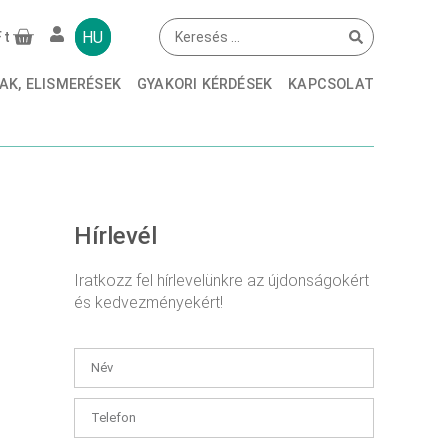
ERWENDET?
HU
Ft
AK, ELISMERÉSEK
GYAKORI KÉRDÉSEK
KAPCSOLAT
Hírlevél
Iratkozz fel hírlevelünkre az újdonságokért
és kedvezményekért!