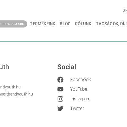
N MEINE DATEN V
0
TERMÉKEINK
BLOG
RÓLUNK
TAGSÁGOK, DÍJ
GREENPRO CBD
uth
Social
Facebook
ndyouth.hu
YouTube
healthandyouth.hu
Instagram
Twitter