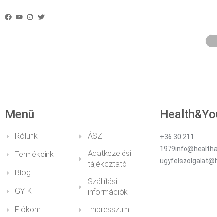
WOFÜR WERDE
Menü
Health&Yo
Rólunk
ÁSZF
+36 30 211
1979info@healtha
Adatkezelési
Termékeink
ugyfelszolgalat@
tájékoztató
Blog
Szállítási
GYIK
információk
Fiókom
Impresszum