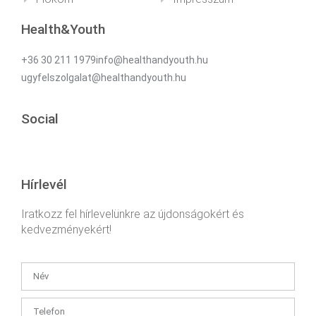
Health&Youth
+36 30 211 1979info@healthandyouth.hu
ugyfelszolgalat@healthandyouth.hu
Social
Hírlevél
Iratkozz fel hírlevelünkre az újdonságokért és
kedvezményekért!