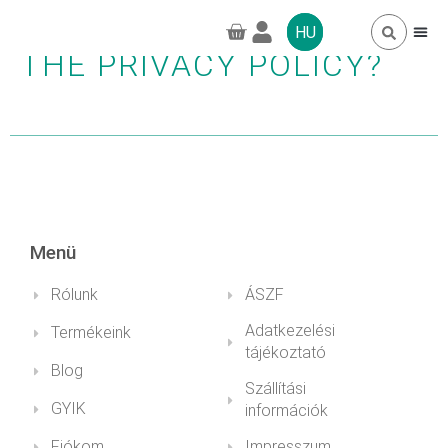
WHERE CAN I LOOK UP
HU
THE PRIVACY POLICY?
TAGSÁGOK, 
GYAKORI 
GREENPRO CB
Menü
Rólunk
ÁSZF
Adatkezelési
Termékeink
tájékoztató
Blog
Szállítási
GYIK
információk
Fiókom
Impresszum