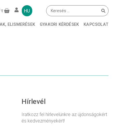
ÁK ESETÉN
HU
Ft
AK
AK, ELISMERÉSEK
GYAKORI KÉRDÉSEK
KAPCSOLAT
Hírlevél
Iratkozz fel hírlevelünkre az újdonságokért
és kedvezményekért!