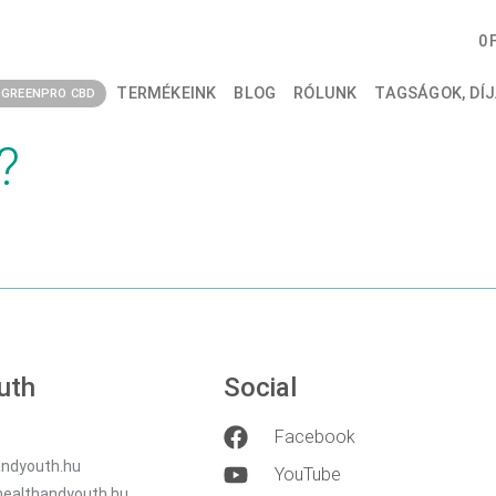
ZSÉGÜGYI PROBLÉM
0
 OMEGA-3 ZSÍRSAV
TERMÉKEINK
BLOG
RÓLUNK
TAGSÁGOK, DÍJ
GREENPRO CBD
?
uth
Social
Facebook
ndyouth.hu
YouTube
healthandyouth.hu