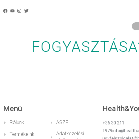
MILYEN EGÉS
TANÁCSOS AZ
FOGYASZTÁSA
Menü
Health&Yo
Rólunk
ÁSZF
+36 30 211
1979info@healtha
Adatkezelési
Termékeink
ugyfelszolgalat@