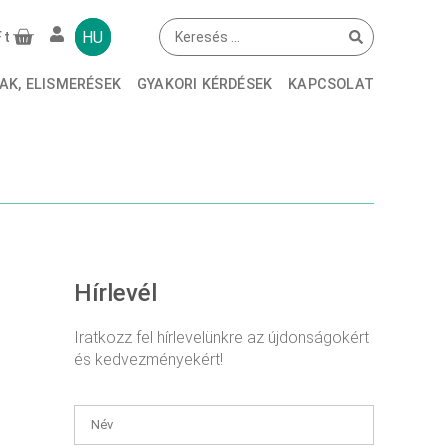
CIÓNÁL
HU
Ft
AK, ELISMERÉSEK
GYAKORI KÉRDÉSEK
KAPCSOLAT
Hírlevél
Iratkozz fel hírlevelünkre az újdonságokért
és kedvezményekért!