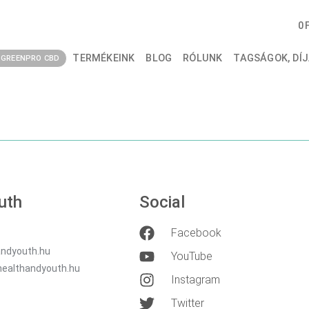
JÁK A REGISZTRÁ
0
ATAIMAT?
TERMÉKEINK
BLOG
RÓLUNK
TAGSÁGOK, DÍJ
GREENPRO CBD
uth
Social
Facebook
ndyouth.hu
YouTube
healthandyouth.hu
Instagram
Twitter