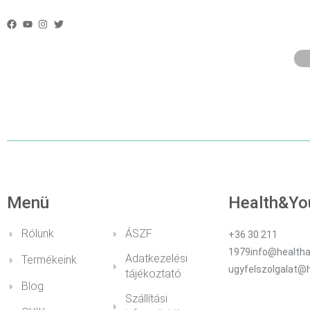
MEDDIG TÁROL
MEGADOTT AD
Menü
Health&Yo
Rólunk
ÁSZF
+36 30 211
1979info@healtha
Adatkezelési
Termékeink
ugyfelszolgalat@
tájékoztató
Blog
Szállítási