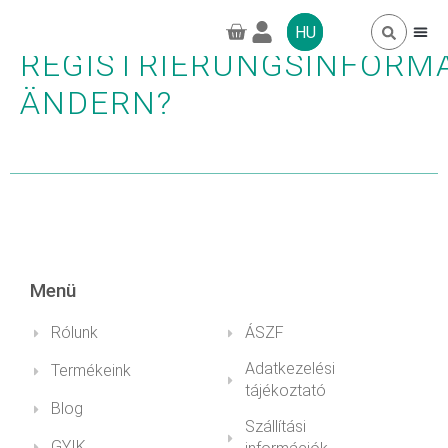
KANN ICH MEINE
HU
REGISTRIERUNGSINFORM
ÄNDERN?
TAGSÁGOK, 
GYAKORI 
GREENPRO CB
Menü
Rólunk
ÁSZF
Adatkezelési
Termékeink
tájékoztató
Blog
Szállítási
GYIK