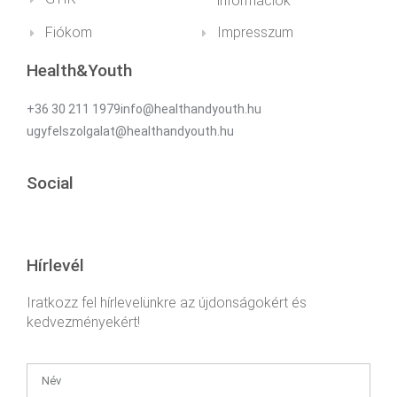
információk
Fiókom
Impresszum
Health&Youth
+36 30 211 1979info@healthandyouth.hu
ugyfelszolgalat@healthandyouth.hu
Social
Hírlevél
Iratkozz fel hírlevelünkre az újdonságokért és
kedvezményekért!