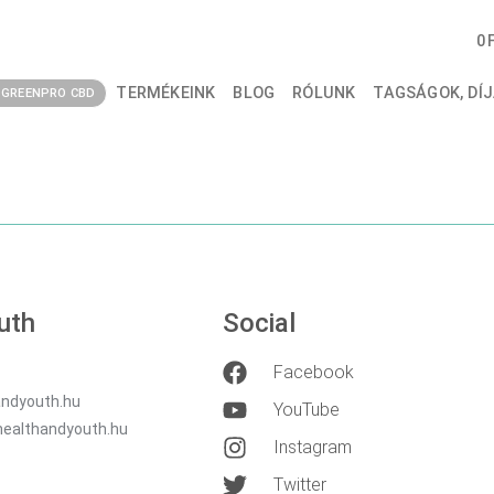
 FI STOCATE DATEL
0
?
TERMÉKEINK
BLOG
RÓLUNK
TAGSÁGOK, DÍJ
GREENPRO CBD
uth
Social
Facebook
ndyouth.hu
YouTube
healthandyouth.hu
Instagram
Twitter