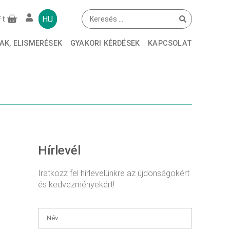
E MELE DE
HU
Ft
AK, ELISMERÉSEK
GYAKORI KÉRDÉSEK
KAPCSOLAT
Hírlevél
Iratkozz fel hírlevelünkre az újdonságokért
és kedvezményekért!