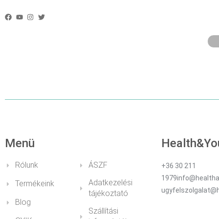
CÂT TIMP VOR
ÎNREGISTRARE
Menü
Health&Yo
Rólunk
ÁSZF
+36 30 211
1979info@healtha
Adatkezelési
Termékeink
ugyfelszolgalat@
tájékoztató
Blog
Szállítási