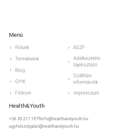
Menü
Rólunk
ÁSZF
Adatkezelési
Termékeink
tájékoztató
Blog
Szállítási
GYIK
információk
Fiókom
Impresszum
Health&Youth
+36 30 211 1979info@healthandyouth.hu
ugyfelszolgalat@healthandyouth.hu