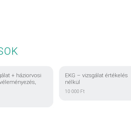
SOK
álat + háziorvosi
EKG – vizsgálat értékelés
 véleményezés,
nélkül
10 000 Ft