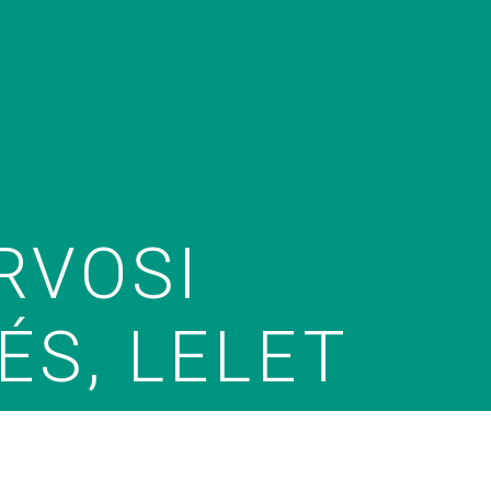
RVOSI
S, LELET