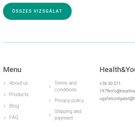
ÖSSZES VIZSGÁLAT
DETAILS
Menu
Health&Yo
About us
Terms and
+36 30 211
conditions
1979info@healtha
Products
ugyfelszolgalat@
Privacy policy
Blog
Shipping and
FAQ
payment
My account
Impressum