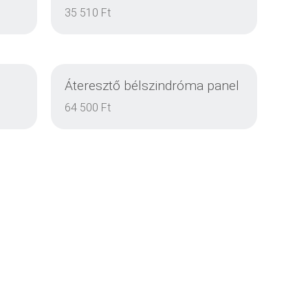
EINZELHEITEN
35 510 Ft
Áteresztő bélszindróma panel
EINZELHEITEN
64 500 Ft
EINZELHEITEN
EINZELHEITEN