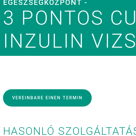
EGÉSZSÉGKÖZPONT -
3 PONTOS C
INZULIN VIZ
VEREINBARE EINEN TERMIN
HASONLÓ SZOLGÁLTATÁ