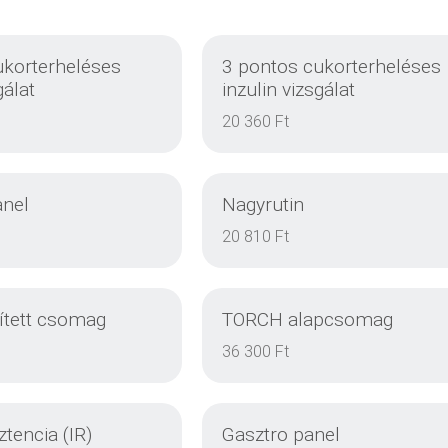
ukorterheléses
3 pontos cukorterheléses
gálat
inzulin vizsgálat
20 360 Ft
anel
Nagyrutin
20 810 Ft
tett csomag
TORCH alapcsomag
EINZELHEITEN
EINZELHEITEN
36 300 Ft
ztencia (IR)
Gasztro panel