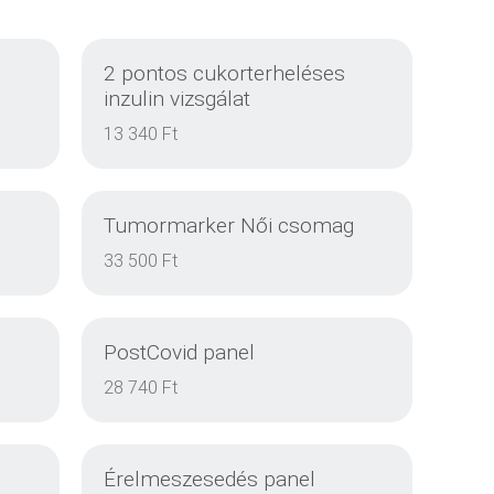
2 pontos cukorterheléses
inzulin vizsgálat
13 340 Ft
Tumormarker Női csomag
33 500 Ft
PostCovid panel
EINZELHEITEN
28 740 Ft
Érelmeszesedés panel