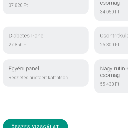
csomag
EINZELHEITEN
37 820 Ft
34 050 Ft
Diabetes Panel
Csontritkul
EINZELHEITEN
27 850 Ft
26 300 Ft
Egyéni panel
Nagy rutin 
EINZELHEITEN
csomag
Részletes árlistáért kattintson
55 430 Ft
EINZELHEITEN
ÖSSZES VIZSGÁLAT