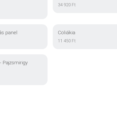
EINZELHEITEN
EINZELHEITEN
34 920 Ft
ás panel
Cöliákia
EINZELHEITEN
EINZELHEITEN
11 450 Ft
+ Pajzsmirigy
EINZELHEITEN
EINZELHEITEN
EINZELHEITEN
EINZELHEITEN