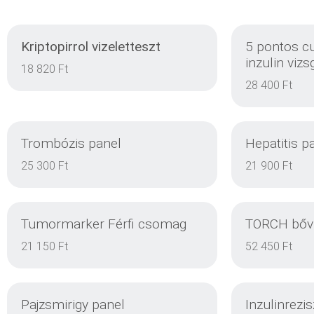
Kriptopirrol vizeletteszt
5 pontos c
inzulin vizs
18 820 Ft
28 400 Ft
Trombózis panel
Hepatitis p
25 300 Ft
21 900 Ft
Tumormarker Férfi csomag
TORCH bőví
EINZELHEITEN
21 150 Ft
52 450 Ft
Pajzsmirigy panel
Inzulinrezis