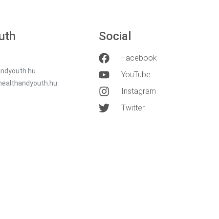
uth
Social
Facebook
ndyouth.hu
YouTube
healthandyouth.hu
Instagram
Twitter