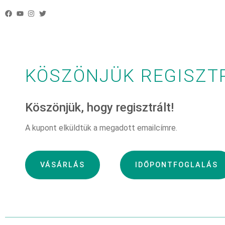
KÖSZÖNJÜK REGISZT
Köszönjük, hogy regisztrált!
A kupont elküldtük a megadott emailcímre.
VÁSÁRLÁS
IDŐPONTFOGLALÁS