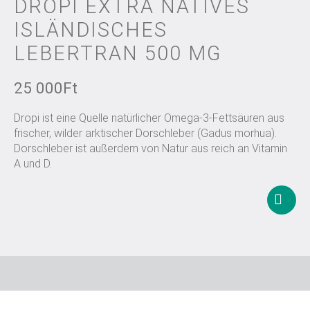
DROPI EXTRA NATIVES
ISLÄNDISCHES
LEBERTRAN 500 MG
25 000
Ft
Dropi ist eine Quelle natürlicher Omega-3-Fettsäuren aus
frischer, wilder arktischer Dorschleber (Gadus morhua).
Dorschleber ist außerdem von Natur aus reich an Vitamin
A und D.
Weite