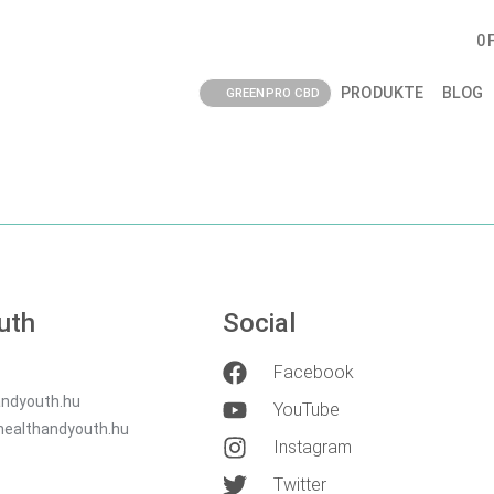
CH, PER NACHNAHM
0
PRODUKTE
BLOG
GREENPRO CBD
uth
Social
Facebook
ndyouth.hu
YouTube
healthandyouth.hu
Instagram
Twitter