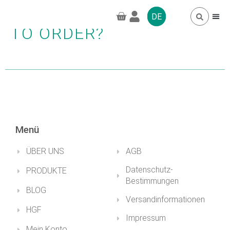
DO I HAVE TO REGISTER
DE
TO ORDER?
HÄUFIG GESTELL
GREENPRO CBD
Menü
ÜBER UNS
AGB
Datenschutz-
PRODUKTE
Bestimmungen
BLOG
Versandinformationen
HGF
Impressum
Mein Konto