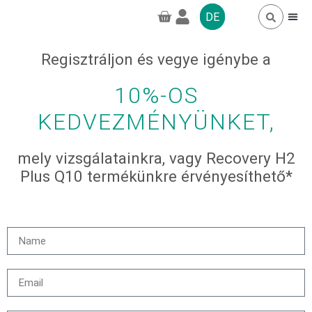
DE
Regisztráljon és vegye igénybe a
HÄUFIG GESTELL
GREENPRO CBD
10%-OS
KEDVEZMÉNYÜNKET,
mely vizsgálatainkra, vagy Recovery H2
Plus Q10 termékünkre érvényesíthető*