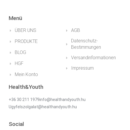
Menü
ÜBER UNS
AGB
Datenschutz-
PRODUKTE
Bestimmungen
BLOG
Versandinformationen
HGF
Impressum
Mein Konto
Health&Youth
+36 30 211 1979info@healthandyouth.hu
Ugyfelszolgalat@healthandyouth.hu
Social