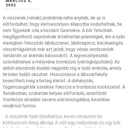
MÁRCIUS 5,
2022
A visszerek (vénák) problémái néha enyhék, de az is
előfordulhat, hogy életveszélyes állapotba sodorhatnak, ha
nem figyelünk oda a kezdeti tünetekre. A bőr felszínén
megfigyelhető seprűvénák ártalmatlan jelenségek, ám a nyári
melegben fokozódó lábduzzanat, lábikragörcs, kacskaringós
visszértágulatok már azt jelzik, hogy vénás rendszerünk
területén az áramlás károsodott. A legveszélyesebb
szövődménye a mélyvéna trombózis (vérrögképződés). Az
ebből elsodródó kisebb-nagyobb rög a tüdő embólia, amely
hirtelen halált okozhat. Hosszútávon a lábszárfekély
keserítheti meg a beteg életét. A dohányzás,
fogamzásgátlók szedése fokozza a trombózis kockázatát. A
fiatalkorban, szokatlan helyen előforduló, ismétlődő
trombózis alvadási zavarra utal kivizsgálása, kezelése
rendkívül fontos.
A visszerek falát érbelhártya, kevés simaizom és
kötőszöveti réteg alkotja. A vért egy mélyvénás és egy bőr