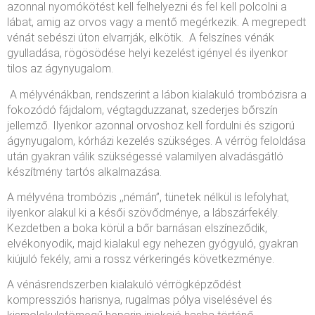
azonnal nyomókötést kell felhelyezni és fel kell polcolni a
lábat, amig az orvos vagy a mentő megérkezik. A megrepedt
vénát sebészi úton elvarrják, elkötik. A felszínes vénák
gyulladása, rögösödése helyi kezelést igényel és ilyenkor
tilos az ágynyugalom.
A mélyvénákban, rendszerint a lábon kialakuló trombózisra a
fokozódó fájdalom, végtagduzzanat, szederjes bőrszín
jellemző. Ilyenkor azonnal orvoshoz kell fordulni és szigorú
ágynyugalom, kórházi kezelés szükséges. A vérrög feloldása
után gyakran válik szükségessé valamilyen alvadásgátló
készítmény tartós alkalmazása.
A mélyvéna trombózis ,,némán”, tünetek nélkül is lefolyhat,
ilyenkor alakul ki a késői szövődménye, a lábszárfekély.
Kezdetben a boka körül a bőr barnásan elszíneződik,
elvékonyodik, majd kialakul egy nehezen gyógyuló, gyakran
kiújuló fekély, ami a rossz vérkeringés következménye.
A vénásrendszerben kialakuló vérrögképződést
kompressziós harisnya, rugalmas pólya viselésével és