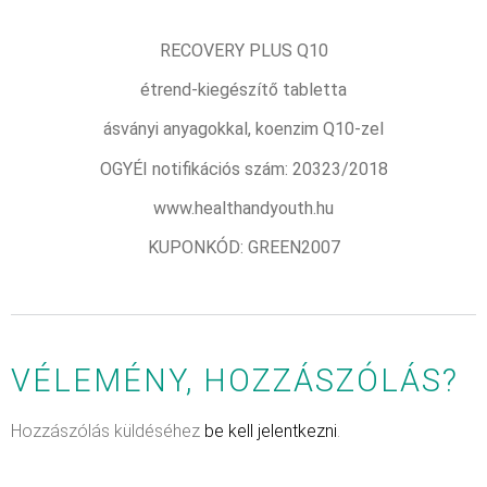
RECOVERY PLUS Q10
étrend-kiegészítő tabletta
ásványi anyagokkal, koenzim Q10-zel
OGYÉI notifikációs szám: 20323/2018
www.healthandyouth.hu
KUPONKÓD: GREEN2007
VÉLEMÉNY, HOZZÁSZÓLÁS?
Hozzászólás küldéséhez
be kell jelentkezni
.