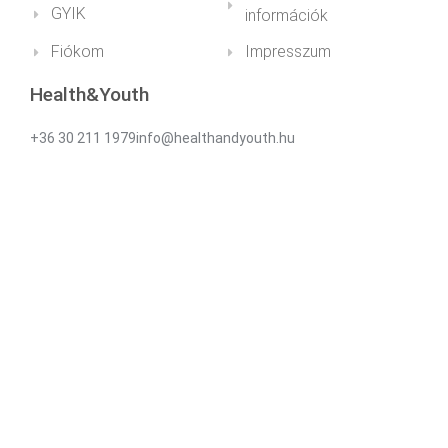
GYIK
információk
Fiókom
Impresszum
Health&Youth
+36 30 211 1979info@healthandyouth.hu
ugyfelszolgalat@healthandyouth.hu
Social
Hírlevél
Iratkozz fel hírlevelünkre az újdonságokért és
kedvezményekért!