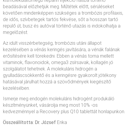
kismolekulatömegű heparin injekció hasba történő
beadásával előzhetjük meg. Műtétek előtt, sérüléseket
követően mindenképpen szükséges a trombózis profilaxis,
de idős, szívbetegek tartós fekvése, sőt a hosszan tartó
repülő út, busz és autóval történő utazás is indokolhatja a
megelőzést.
Az idült visszérbetegség, trombózis utáni állapot
kezelésében a vénás keringés javítására, a vénák falának
erősítésére kell törekedni. Ebben a vénás torna mellett
vitaminok, flavonoidok, omega3 zsírsavak, kollagén jó
szolgálatot tehetnek. A molekuláris hidrogén a
gyulladáscsökkentő és a keringésre gyakorolt jótékony
hatásával járulhat hozzá a szövődmények kiegészítő
kezelésében.
Ismerje meg endogén molekuláris hidrogént produkáló
készítményünket, vásárolja meg most 10% -os
kedvezménnyel a Recovery plus Q10 tablettát honlapunkon.
Összeállította: Dr. József
Erika