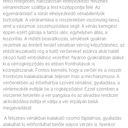
felső rétegében, hálózatosan elhelyezkedő felszínes
vénarendszer szállítja a test középpontja felé. Az
egyenáramlást a sűrűn elhelyezkedő vénabillentyűk
biztosítják. A véráramlása a visszerekben viszonylag lassú,
amit a vázizmok összehúzódása segít. A vénás keringést
éppen ezért gátolja a tartós ülés, egyhelyben állás, a
leszorítás. A műtéti beavatkozás, sérülések gyakran
vezetnek az érintett terület vénáiban vérrög képződéshez, az
ebből leszakadó rög a tüdő verőereket elzárva akár halált
okozó tüdő embóliához vezethet. Nyáron gyakrabban alakul
ki a vérrögképződés és ebben fronthatások is
közrejátszanak. Fontos kiemelni, hogy a verőér és a visszér
trombózis kialakulásának teljesen más a mechanizmusa. A
verőerekben az érbelhártya szöveti sérülése, gyulladása, a
vérlemezkék indítják be a rögképződést. Ezzel szemben a
visszerek területén a vér pangása és az alvadási rendszer
aktiválódása indítja el váltja a vér érpályán belüli
megalvadását.
A felszínes vénákban kialakuló csomó fájdalmas, gyulladás
alakulhat ki, előfordulhat belőle súlyos vérzés is. Ilyenkor