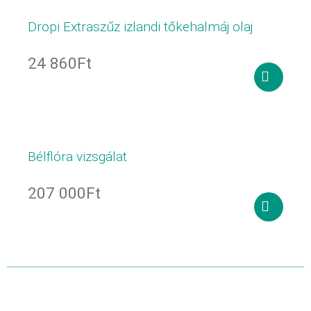
Dropi Extraszűz izlandi tőkehalmáj olaj
24 860
Ft
Tovább
olvasom
Bélflóra vizsgálat
207 000
Ft
Kosárba
teszem