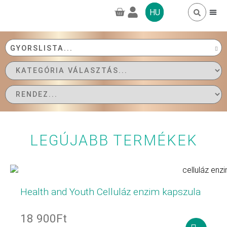
HU
TAGSÁGOK, 
GYAKORI 
GREENPRO CB
GYORSLISTA...
KIEMELT TERMÉKEK
NÉPSZERŰ TERMÉKEK
LEGÚJABB TERMÉKEK
ÖSSZES TERMÉK
LEGÚJABB TERMÉKEK
Health and Youth Celluláz enzim kapszula
18 900
Ft