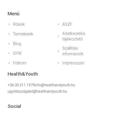
Menü
Rólunk
ÁSZF
Adatkezelési
Termékeink
tájékoztató
Blog
Szállítási
GYIK
információk
Fiókom
Impresszum
Health&Youth
+36 30 211 1979info@healthandyouth.hu
ugyfelszolgalat@healthandyouth.hu
Social