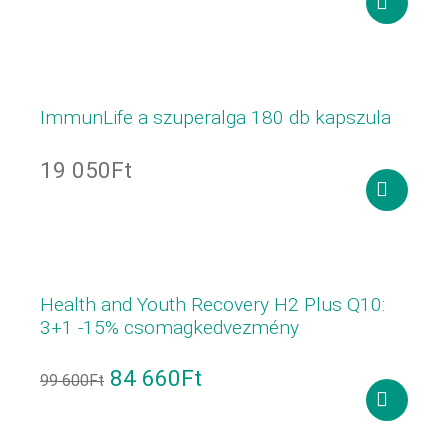
Kosárba
teszem
ImmunLife a szuperalga 180 db kapszula
19 050
Ft
Kosárba
teszem
Health and Youth Recovery H2 Plus Q10:
3+1 -15% csomagkedvezmény
84 660
Ft
99 600
Ft
Kosárba