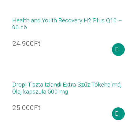
teszem
Health and Youth Recovery H2 Plus Q10 –
90 db
24 900
Ft
Kosárba
teszem
Dropi Tiszta Izlandi Extra Szűz Tőkehalmáj
Olaj kapszula 500 mg
25 000
Ft
Tovább
olvasom