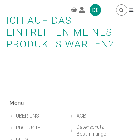
WIE VIELE TAGE KANN
DE
ICH AUF DAS
EINTREFFEN MEINES
HÄUFIG GESTELL
GREENPRO CBD
PRODUKTS WARTEN?
Menü
ÜBER UNS
AGB
Datenschutz-
PRODUKTE
Bestimmungen
BLOG